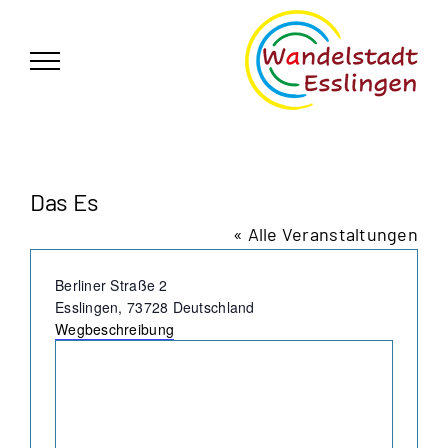
Zum
German
▼
Inhalt
springen
Das Es
« Alle Veranstaltungen
Adresse
Berliner Straße 2
Esslingen
,
73728
Deutschland
Wegbeschreibung