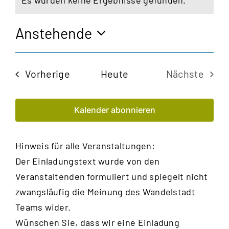
Es wurden keine Ergebnisse gefunden.
Hinweis
Anstehende
Datum
wählen.
Veranstaltungen
Vorherige
Heute
Nächste
Veransta
Kalender abonnieren
Hinweis für alle Veranstaltungen:
Der Einladungstext wurde von den
Veranstaltenden formuliert und spiegelt nicht
zwangsläufig die Meinung des Wandelstadt
Teams wider.
Wünschen Sie, dass wir eine Einladung