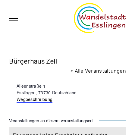
Zum
German
▼
Inhalt
springen
Bürgerhaus Zell
« Alle Veranstaltungen
Adresse
Alleenstraße 1
Esslingen
,
73730
Deutschland
Wegbeschreibung
Veranstaltungen an diesem veranstaltungsort