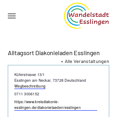
Zum
German
▼
Inhalt
springen
Alltagsort Diakonieladen Esslingen
« Alle Veranstaltungen
Adresse
Küferstrasse 13/1
Esslingen am Neckar
,
73728
Deutschland
Wegbeschreibung
Telefon
0711 3006152
Webseite
https://www.kreisdiakonie-
esslingen.de/diakonielaeden/esslingen