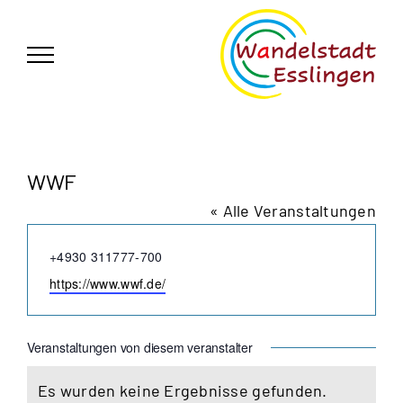
Zum
German
▼
Inhalt
springen
WWF
« Alle Veranstaltungen
Telefon
+4930 311777-700
Webseite
https://www.wwf.de/
Veranstaltungen von diesem veranstalter
Es wurden keine Ergebnisse gefunden.
Hinweis