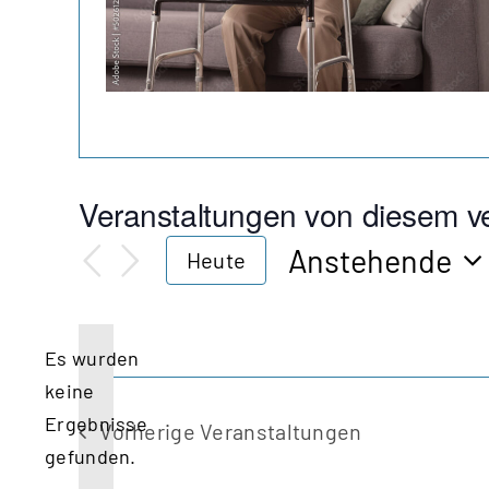
Veranstaltungen von diesem ve
Anstehende
Heute
Datum
wählen.
Es wurden
keine
Hinweis
Ergebnisse
Vorherige
Veranstaltungen
gefunden.