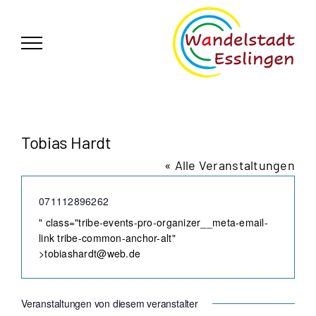
Zum
German
▼
Inhalt
springen
Tobias Hardt
« Alle Veranstaltungen
Telefon
071112896262
Email
" class="tribe-events-pro-organizer__meta-email-
link tribe-common-anchor-alt"
>
tobiashardt@web.de
Veranstaltungen von diesem veranstalter