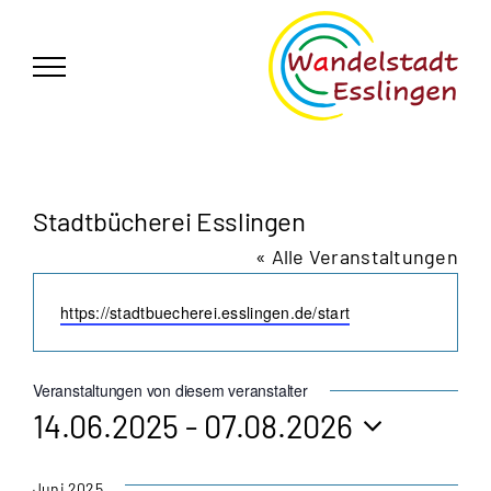
Zum
German
▼
Inhalt
springen
Stadtbücherei Esslingen
« Alle Veranstaltungen
Webseite
https://stadtbuecherei.esslingen.de/start
Veranstaltungen von diesem veranstalter
14.06.2025
 - 
07.08.2026
Datum
Juni 2025