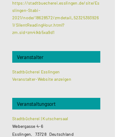
https://stadtbuecherei.esslingen.de/site/Es
slingen-Stabi-
2021/node/18628572/zmdetail_52325393926
1/SilentReadingHour.html?
zm.sid=zm4lkb5xa9d1
Veranstalter
Stadtbücherei Esslingen
Veranstalter-Website anzeigen
Veranstaltungsort
Stadtbücherei | Kutschersaal
Webergasse 4-6
Esslingen
,
73728
Deutschland