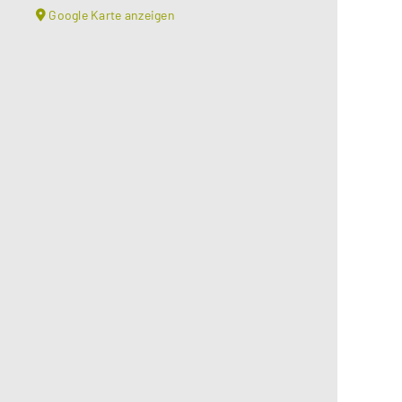
Google Karte anzeigen
Aus datenschutzrechtlichen
Gründen benötigt Google Maps Ihre
Einwilligung um geladen zu werden.
Mehr Informationen finden Sie
unter
Datenschutzerklärung
.
Akzeptieren