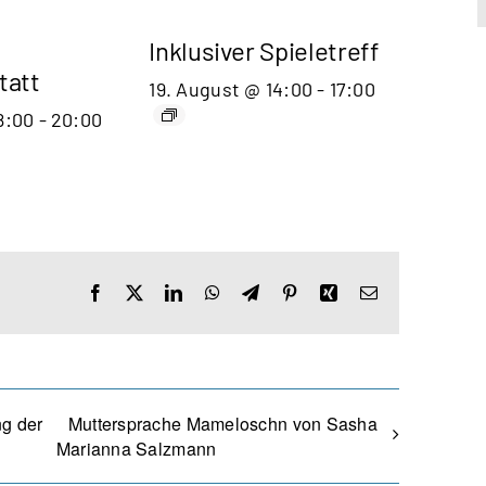
Inklusiver Spieletreff
tatt
19. August @ 14:00
-
17:00
8:00
-
20:00
Facebook
X
LinkedIn
WhatsApp
Telegram
Pinterest
Xing
E-
Mail
ng der
Muttersprache Mameloschn von Sasha
Marianna Salzmann