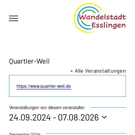
Zum
German
▼
Inhalt
springen
Quartier-Weil
« Alle Veranstaltungen
Webseite
https://www.quartier-weil.de
Veranstaltungen von diesem veranstalter
24.09.2024
 - 
07.08.2026
Datum
September 2024