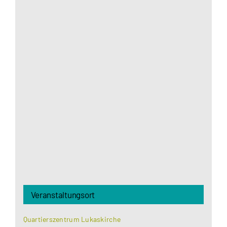
Aus datenschutzrechtlichen Gründen benötigt
Google Maps Ihre Einwilligung um geladen zu
werden. Mehr Informationen finden Sie unter
Datenschutzerklärung
.
Akzeptieren
Veranstaltungsort
Quartierszentrum Lukaskirche