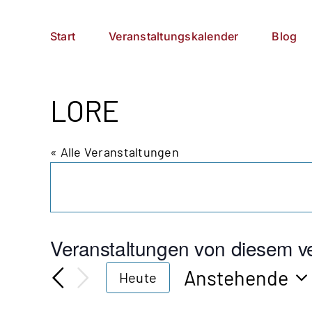
Zum
German
▼
Inhalt
Start
Veranstaltungskalender
Blog
springen
LORE
« Alle Veranstaltungen
Veranstaltungen von diesem ve
Anstehende
Heute
Datum