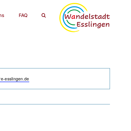
ns
FAQ
e
ore-esslingen.de