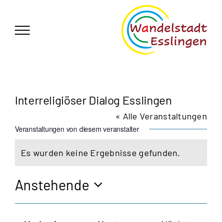
Zum
German
▼
Inhalt
springen
Interreligiöser Dialog Esslingen
« Alle Veranstaltungen
Veranstaltungen von diesem veranstalter
Es wurden keine Ergebnisse gefunden.
Hinweis
Anstehende
Datum
wählen.