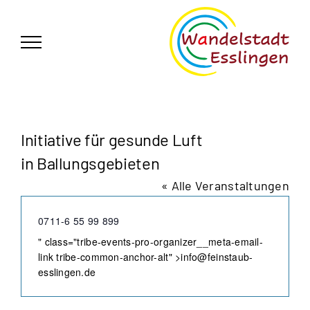
Zum
German
▼
Inhalt
springen
Initiative für gesunde Luft
in Ballungsgebieten
« Alle Veranstaltungen
Telefon
0711-6 55 99 899
Email
" class="tribe-events-pro-organizer__meta-email-
link tribe-common-anchor-alt" >
info@feinstaub-
esslingen.de