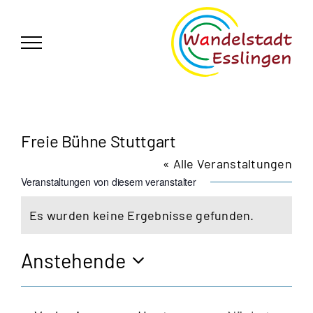
Zum
German
▼
Inhalt
springen
Freie Bühne Stuttgart
« Alle Veranstaltungen
Veranstaltungen von diesem veranstalter
Es wurden keine Ergebnisse gefunden.
Hinweis
Anstehende
Datum
wählen.