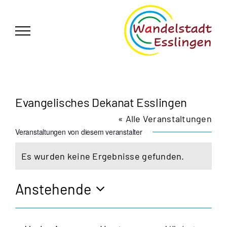
Zum
German
▼
Inhalt
springen
Evangelisches Dekanat Esslingen
« Alle Veranstaltungen
Veranstaltungen von diesem veranstalter
Es wurden keine Ergebnisse gefunden.
Hinweis
Anstehende
Datum
wählen.