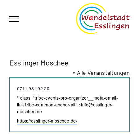
Zum
German
▼
Inhalt
springen
Esslinger Moschee
« Alle Veranstaltungen
Telefon
0711 931 92 20
Email
" class="tribe-events-pro-organizer__meta-email-
link tribe-common-anchor-alt" >
info@esslinger-
moschee.de
Webseite
https://esslinger-moschee.de/