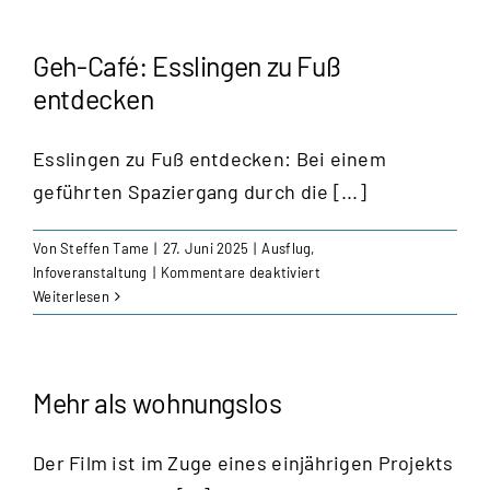
mit
Bürgermeister
Yalcin
Geh-Café: Esslingen zu Fuß
Bayraktar
entdecken
Esslingen zu Fuß entdecken: Bei einem
geführten Spaziergang durch die [...]
Von
Steffen Tame
|
27. Juni 2025
|
Ausflug
,
für
Infoveranstaltung
|
Kommentare deaktiviert
Geh-
Weiterlesen
Café:
Esslingen
zu
Fuß
Mehr als wohnungslos
entdecken
Der Film ist im Zuge eines einjährigen Projekts