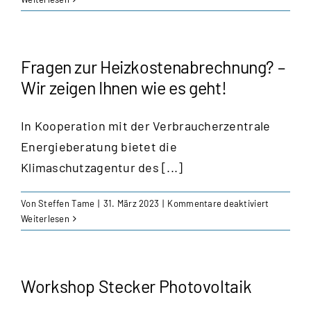
sanieren
–
Erfahrung
und
Fragen zur Heizkostenabrechnung? –
Tipps
Wir zeigen Ihnen wie es geht!
eines
Eigentüm
In Kooperation mit der Verbraucherzentrale
Energieberatung bietet die
Klimaschutzagentur des [...]
für
Von
Steffen Tame
|
31. März 2023
|
Kommentare deaktiviert
Fragen
Weiterlesen
zur
Heizkoste
–
Wir
Workshop Stecker Photovoltaik
zeigen
Ihnen