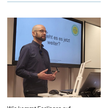
gelingt
der
Heizungst