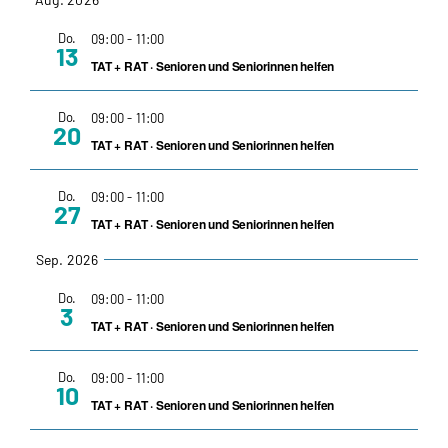
Navi
auswählen.
Such
Do.
09:00
-
11:00
13
und
TAT + RAT · Senioren und Seniorinnen helfen
Ansic
Do.
09:00
-
11:00
20
TAT + RAT · Senioren und Seniorinnen helfen
Navig
Do.
09:00
-
11:00
27
TAT + RAT · Senioren und Seniorinnen helfen
Sep. 2026
Do.
09:00
-
11:00
3
TAT + RAT · Senioren und Seniorinnen helfen
Do.
09:00
-
11:00
10
TAT + RAT · Senioren und Seniorinnen helfen