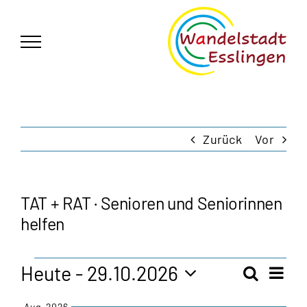
Zum
German
▼
Inhalt
springen
Zurück
Vor
TAT + RAT · Senioren und Seniorinnen
helfen
Veranstaltungen
Heute
 - 
29.10.2026
Vera
Suche
Veran
Zusam
Ansi
Datum
Aug. 2026