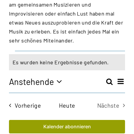
am gemeinsamen Musizieren und
Improvisieren oder einfach Lust haben mal
etwas Neues auszuprobieren und die Kraft der
Musik zu erleben. Es ist einfach jedes Mal ein
sehr schönes Miteinander.
Veranstaltungen
Es wurden keine Ergebnisse gefunden.
Hinweis
Anstehende
Vera
Suche
Veran
Zusam
Ansi
Datum
Navi
auswählen.
Such
Veranstaltungen
Vorherige
Heute
Nächste
und
Veransta
Kalender abonnieren
Ansic