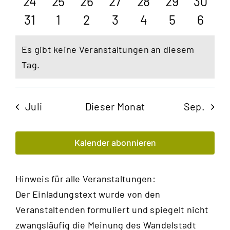
0
0
0
0
0
0
0
24
25
26
27
28
29
30
Veranstaltungen
Veranstaltungen
Veranstaltungen
Veranstaltungen
Veranstaltungen
Veranstaltu
Verans
0
0
0
0
0
0
0
31
1
2
3
4
5
6
Veranstaltungen
Veranstaltungen
Veranstaltungen
Veranstaltungen
Veranstaltungen
Veranstalt
Veran
Es gibt keine Veranstaltungen an diesem
Hinweis
Tag.
Juli
Dieser Monat
Sep.
Kalender abonnieren
Hinweis für alle Veranstaltungen:
Der Einladungstext wurde von den
Veranstaltenden formuliert und spiegelt nicht
zwangsläufig die Meinung des Wandelstadt