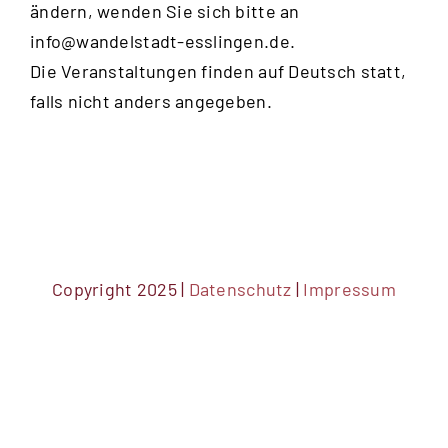
ändern, wenden Sie sich bitte an
20:00
info@wandelstadt-esslingen.de
.
Die Veranstaltungen finden auf Deutsch statt,
21:00
falls nicht anders angegeben.
22:00
23:00
0:00
Copyright 2025 |
Datenschutz
|
Impressum
DSGVO Cookie Consent mit Real Cookie Banner