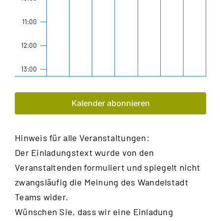
11:00
12:00
13:00
14:00
Kalender abonnieren
15:00
Hinweis für alle Veranstaltungen:
16:00
Der Einladungstext wurde von den
17:00
Veranstaltenden formuliert und spiegelt nicht
zwangsläufig die Meinung des Wandelstadt
18:00
Teams wider.
Wünschen Sie, dass wir eine Einladung
19:00