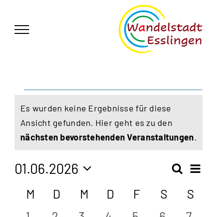
Zum
German
▼
Inhalt
springen
Veranstaltungen
Es wurden keine Ergebnisse für diese
Ansicht gefunden. Hier geht es zu den
Hinweis
nächsten bevorstehenden Veranstaltungen
.
01.06.2026
Vera
Suche
Veran
Monat
Ansi
Datum
Kalender
M
Montag
D
Dienstag
M
Mittwoch
D
Donnerstag
F
Freitag
S
Samstag
S
Son
Navi
wählen.
Such
0
0
0
0
0
0
0
1
2
3
4
5
6
7