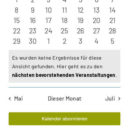
von
und
Veranstaltungen
Veranstaltungen
Veranstaltungen
Veranstaltungen
Veranstaltungen
Veranstalt
Veran
0
0
0
0
0
0
0
8
9
10
11
12
13
14
Veranstaltungen
Ansic
Veranstaltungen
Veranstaltungen
Veranstaltungen
Veranstaltungen
Veranstaltungen
Veranstalt
Verans
0
0
0
0
0
0
0
15
16
17
18
19
20
21
Veranstaltungen
Veranstaltungen
Veranstaltungen
Veranstaltungen
Veranstaltungen
Veranstaltu
Verans
0
0
0
0
0
0
Navig
0
22
23
24
25
26
27
28
Veranstaltungen
Veranstaltungen
Veranstaltungen
Veranstaltungen
Veranstaltungen
Veranstaltu
Verans
0
0
0
0
0
0
0
29
30
1
2
3
4
5
Veranstaltungen
Veranstaltungen
Veranstaltungen
Veranstaltungen
Veranstaltungen
Veranstalt
Veran
Es wurden keine Ergebnisse für diese
Ansicht gefunden. Hier geht es zu den
Hinweis
nächsten bevorstehenden Veranstaltungen
.
Mai
Dieser Monat
Juli
Kalender abonnieren