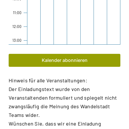
11:00
12:00
13:00
14:00
Kalender abonnieren
15:00
Hinweis für alle Veranstaltungen:
16:00
Der Einladungstext wurde von den
17:00
Veranstaltenden formuliert und spiegelt nicht
zwangsläufig die Meinung des Wandelstadt
18:00
Teams wider.
Wünschen Sie, dass wir eine Einladung
19:00