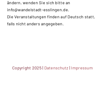
ändern, wenden Sie sich bitte an
20:00
info@wandelstadt-esslingen.de
.
Die Veranstaltungen finden auf Deutsch statt,
21:00
falls nicht anders angegeben.
22:00
23:00
0:00
Copyright 2025 |
Datenschutz
|
Impressum
DSGVO Cookie Consent mit Real Cookie Banner