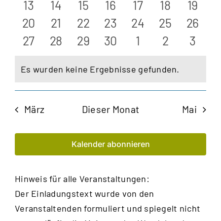
Ansic
Veranstaltungen
Veranstaltungen
Veranstaltungen
Veranstaltungen
Veranstaltungen
Veranstalt
Verans
0
0
0
0
0
0
0
13
14
15
16
17
18
19
Veranstaltungen
Veranstaltungen
Veranstaltungen
Veranstaltungen
Veranstaltungen
Veranstalt
Verans
0
0
0
0
0
0
Navig
0
20
21
22
23
24
25
26
Veranstaltungen
Veranstaltungen
Veranstaltungen
Veranstaltungen
Veranstaltungen
Veranstaltu
Verans
0
0
0
0
0
0
0
27
28
29
30
1
2
3
Veranstaltungen
Veranstaltungen
Veranstaltungen
Veranstaltungen
Veranstaltungen
Veranstalt
Veran
Es wurden keine Ergebnisse gefunden.
Hinweis
März
Dieser Monat
Mai
Kalender abonnieren
Hinweis für alle Veranstaltungen:
Der Einladungstext wurde von den
Veranstaltenden formuliert und spiegelt nicht