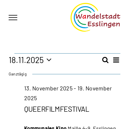
Zum
German
▼
Inhalt
springen
Veranstaltungen
18.11.2025
Vera
Suche
Veran
Tag
Ansi
Datum
für
Ganztägig
Navi
wählen.
Such
18.
13. November 2025
-
19. November
und
2025
November
Ansic
QUEERFILMFESTIVAL
2025
Navig
Kommunales Kino
Maille 4-9, Esslingen