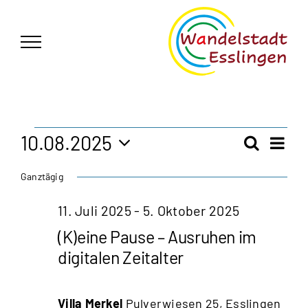
Zum
German
▼
Inhalt
springen
Veranstaltungen
10.08.2025
Vera
Suche
Veran
Tag
Ansi
Datum
für
Ganztägig
Navi
wählen.
Such
10.
11. Juli 2025
-
5. Oktober 2025
und
(K)eine Pause – Ausruhen im
August
Ansic
digitalen Zeitalter
2025
Navig
Villa Merkel
Pulverwiesen 25, Esslingen