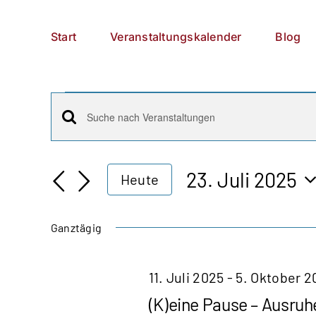
Zum
German
▼
Inhalt
Start
Veranstaltungskalender
Blog
springen
Veranstaltungen
Veranstaltungen
Bitte
für
Schlüsselwort
Suche
23.
eingeben.
23. Juli 2025
Heute
Suche
und
Datum
Juli
nach
wählen.
Ansichten,
Ganztägig
Veranstaltungen
2025
Schlüsselwort.
Navigation
11. Juli 2025
-
5. Oktober 2
(K)eine Pause – Ausruhe