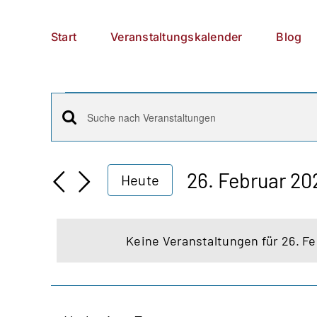
Zum
German
▼
Inhalt
Start
Veranstaltungskalender
Blog
springen
Veranstaltungen
Veranstaltungen
Bitte
für
Schlüsselwort
Suche
26.
eingeben.
26. Februar 20
Heute
Suche
und
Datum
Februar
nach
wählen.
Ansichten,
Veranstaltungen
2025
Keine Veranstaltungen für 26. F
Schlüsselwort.
Navigation