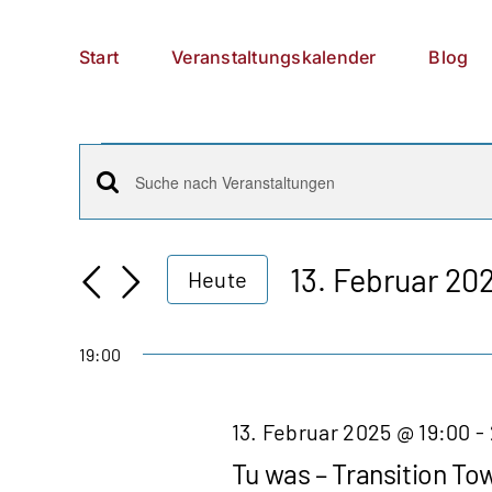
Zum
German
▼
Inhalt
Start
Veranstaltungskalender
Blog
springen
Veranstaltungen
Veranstaltungen
Bitte
für
Schlüsselwort
Suche
13.
eingeben.
13. Februar 20
Heute
Suche
und
Datum
Februar
nach
wählen.
Ansichten,
19:00
Veranstaltungen
2025
Schlüsselwort.
Navigation
13. Februar 2025 @ 19:00
-
Tu was – Transition To