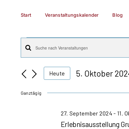
Zum
German
▼
Inhalt
Start
Veranstaltungskalender
Blog
springen
Veranstaltungen
Veranstaltungen
Bitte
für
Schlüsselwort
Suche
5.
eingeben.
5. Oktober 202
Heute
Suche
und
Datum
Oktober
nach
wählen.
Ansichten,
Ganztägig
Veranstaltungen
2024
Schlüsselwort.
Navigation
27. September 2024
-
11. 
Erlebnisausstellung G