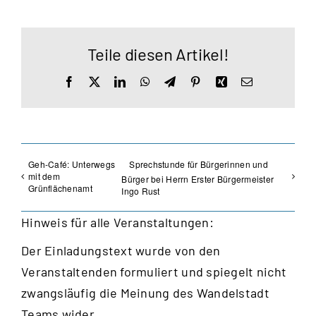
Teile diesen Artikel!
Facebook
X
LinkedIn
WhatsApp
Telegram
Pinterest
Xing
E-
Mail
Geh-Café: Unterwegs
Sprechstunde für Bürgerinnen und
mit dem
Bürger bei Herrn Erster Bürgermeister
Grünflächenamt
Ingo Rust
Hinweis für alle Veranstaltungen:
Der Einladungstext wurde von den
Veranstaltenden formuliert und spiegelt nicht
zwangsläufig die Meinung des Wandelstadt
Teams wider.