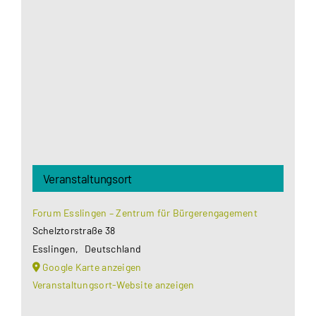
Google Maps Ihre Einwilligung um geladen zu
werden. Mehr Informationen finden Sie unter
Datenschutzerklärung
.
Akzeptieren
Veranstaltungsort
Forum Esslingen – Zentrum für Bürgerengagement
Schelztorstraße 38
Esslingen
,
Deutschland
Google Karte anzeigen
Veranstaltungsort-Website anzeigen