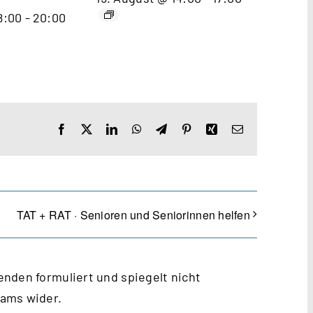
8:00
-
20:00
Facebook
X
LinkedIn
WhatsApp
Telegram
Pinterest
Xing
E-
Mail
TAT + RAT · Senioren und Seniorinnen helfen
nden formuliert und spiegelt nicht
eams wider.