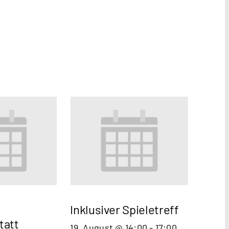
Inklusiver Spieletreff
tatt
19. August @ 14:00
-
17:00