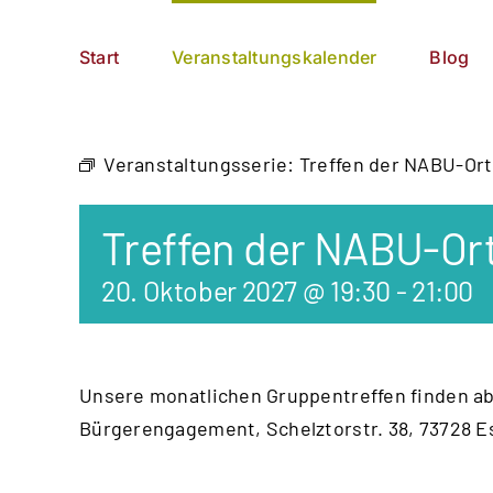
Zum
German
▼
Inhalt
Start
Veranstaltungskalender
Blog
springen
Veranstaltungsserie:
Treffen der NABU-Or
Treffen der NABU-Or
20. Oktober 2027 @ 19:30
-
21:00
Unsere monatlichen Gruppentreffen finden ab
Bürgerengagement, Schelztorstr. 38, 73728 E