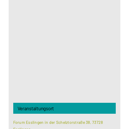
Aus datenschutzrechtlichen Gründen benötigt
Google Maps Ihre Einwilligung um geladen zu
werden. Mehr Informationen finden Sie unter
Datenschutzerklärung
.
Akzeptieren
Veranstaltungsort
Forum Esslingen in der Schelztorstraße 38, 73728