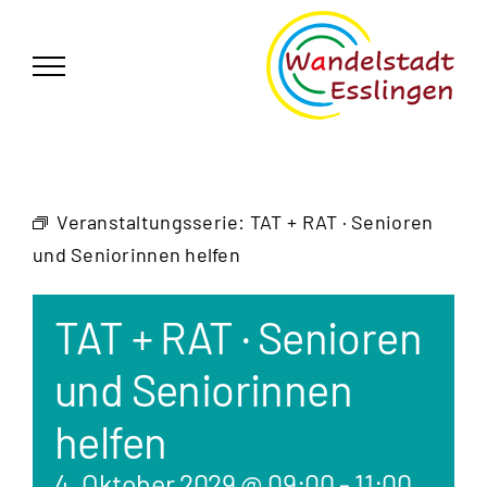
Zum
German
▼
Inhalt
springen
Veranstaltungsserie:
TAT + RAT · Senioren
und Seniorinnen helfen
TAT + RAT · Senioren
und Seniorinnen
helfen
4. Oktober 2029 @ 09:00
-
11:00