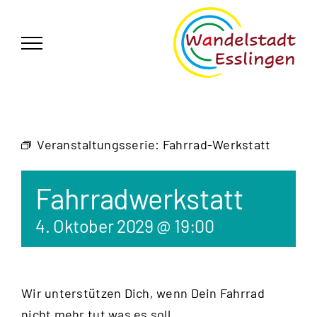
Zum
German
▼
Inhalt
springen
Veranstaltungsserie:
Fahrrad-Werkstatt
Fahrradwerkstatt
4. Oktober 2029 @ 19:00
Wir unterstützen Dich, wenn Dein Fahrrad
nicht mehr tut was es soll.