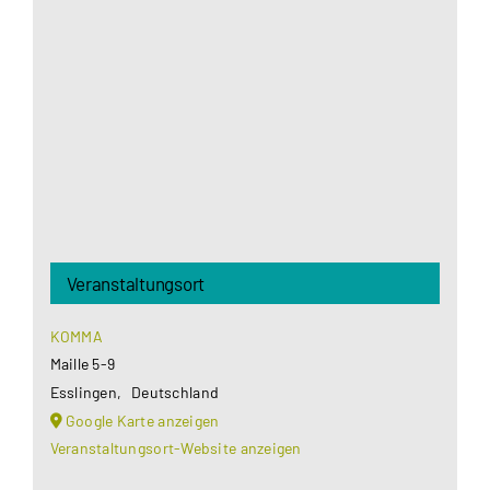
Google Maps Ihre Einwilligung um geladen zu
werden. Mehr Informationen finden Sie unter
Datenschutzerklärung
.
Akzeptieren
Veranstaltungsort
KOMMA
Maille 5-9
Esslingen
,
Deutschland
Google Karte anzeigen
Veranstaltungsort-Website anzeigen