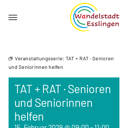
Zum
German
▼
Inhalt
springen
Veranstaltungsserie:
TAT + RAT · Senioren
und Seniorinnen helfen
TAT + RAT · Senioren
und Seniorinnen
helfen
15. Februar 2029 @ 09:00
-
11:00