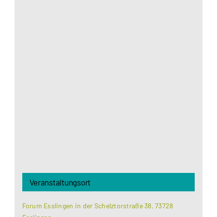
Aus datenschutzrechtlichen Gründen benötigt
Google Maps Ihre Einwilligung um geladen zu
werden. Mehr Informationen finden Sie unter
Datenschutzerklärung
.
Akzeptieren
Veranstaltungsort
Forum Esslingen in der Schelztorstraße 38, 73728