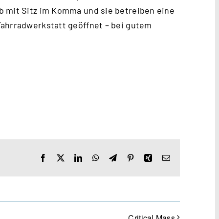
b mit Sitz im Komma und sie betreiben eine
Fahrradwerkstatt geöffnet – bei gutem
Facebook
X
LinkedIn
WhatsApp
Telegram
Pinterest
Xing
E-
Mail
Critical Mass