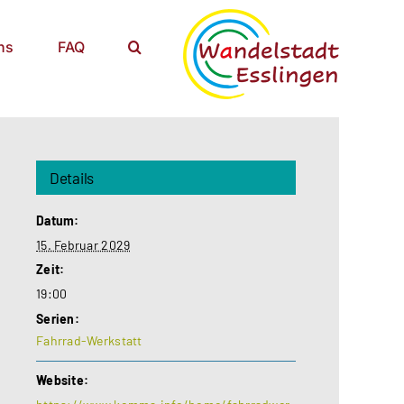
ns
FAQ
Details
Datum:
15. Februar 2029
Zeit:
19:00
Serien:
Fahrrad-Werkstatt
Website: