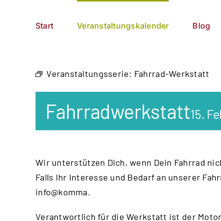
Zum
German
▼
Inhalt
Start
Veranstaltungskalender
Blog
springen
Veranstaltungsserie:
Fahrrad-Werkstatt
Fahrradwerkstatt
15. F
Wir unterstützen Dich, wenn Dein Fahrrad nich
Falls Ihr Interesse und Bedarf an unserer Fah
info@komma.
Verantwortlich für die Werkstatt ist der
Motor