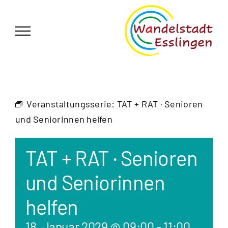
Zum
German
▼
Inhalt
springen
Veranstaltungsserie:
TAT + RAT · Senioren
und Seniorinnen helfen
TAT + RAT · Senioren
und Seniorinnen
helfen
18. Januar 2029 @ 09:00
-
11:00