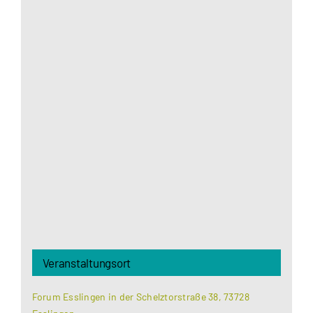
Aus datenschutzrechtlichen Gründen benötigt
Google Maps Ihre Einwilligung um geladen zu
werden. Mehr Informationen finden Sie unter
Datenschutzerklärung
.
Akzeptieren
Veranstaltungsort
Forum Esslingen in der Schelztorstraße 38, 73728