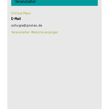
Veranstalter
Critical Mass
E-Mail
schugra@posteo.de
Veranstalter-Website anzeigen
Aus datenschutzrechtlichen Gründen benötigt
Google Maps Ihre Einwilligung um geladen zu
werden. Mehr Informationen finden Sie unter
Datenschutzerklärung
.
Akzeptieren