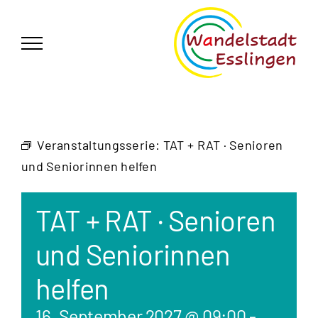
Zum
German
▼
Inhalt
springen
Veranstaltungsserie:
TAT + RAT · Senioren
und Seniorinnen helfen
TAT + RAT · Senioren
und Seniorinnen
helfen
16. September 2027 @ 09:00
-