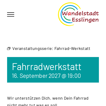
Zum
German
▼
Inhalt
springen
Veranstaltungsserie:
Fahrrad-Werkstatt
Fahrradwerkstatt
16. September 2027 @ 19:00
Wir unterstützen Dich, wenn Dein Fahrrad
nicht mehr tut was es soll.