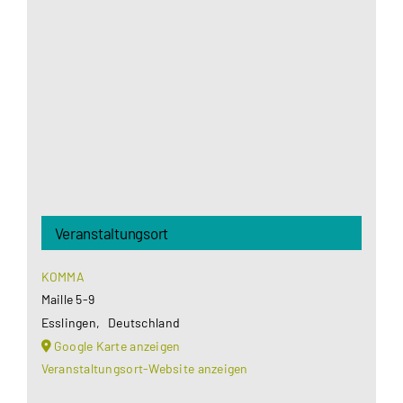
Google Maps Ihre Einwilligung um geladen zu
werden. Mehr Informationen finden Sie unter
Datenschutzerklärung
.
Akzeptieren
Veranstaltungsort
KOMMA
Maille 5-9
Esslingen
,
Deutschland
Google Karte anzeigen
Veranstaltungsort-Website anzeigen