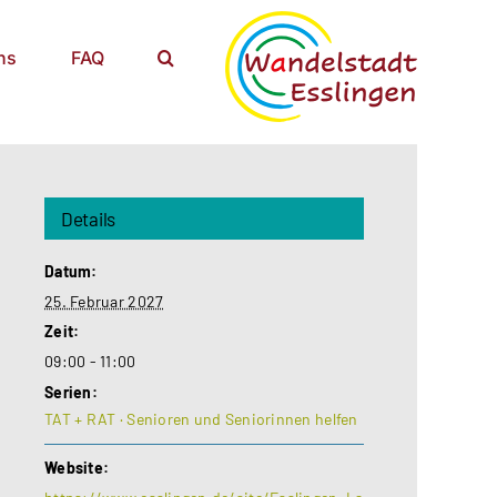
ns
FAQ
Details
Datum:
25. Februar 2027
Zeit:
09:00 - 11:00
Serien:
TAT + RAT · Senioren und Seniorinnen helfen
Website: