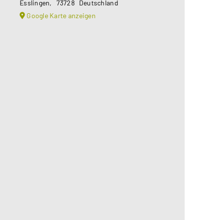
Esslingen
,
73728
Deutschland
Google Karte anzeigen
Aus datenschutzrechtlichen
Gründen benötigt Google Maps Ihre
Einwilligung um geladen zu werden.
Mehr Informationen finden Sie
unter
Datenschutzerklärung
.
Akzeptieren