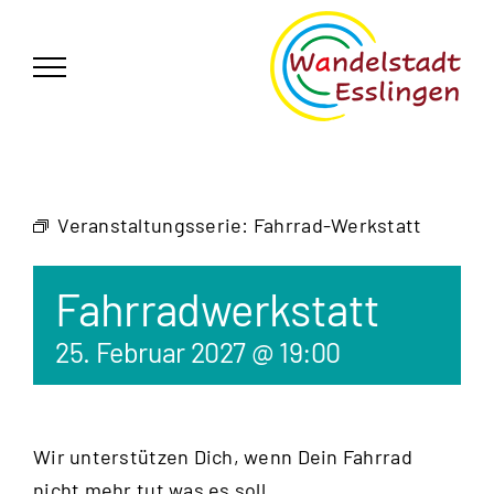
Zum
German
▼
Inhalt
springen
Veranstaltungsserie:
Fahrrad-Werkstatt
Fahrradwerkstatt
25. Februar 2027 @ 19:00
Wir unterstützen Dich, wenn Dein Fahrrad
nicht mehr tut was es soll.