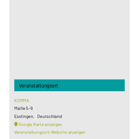
Aus datenschutzrechtlichen Gründen benötigt
Google Maps Ihre Einwilligung um geladen zu
werden. Mehr Informationen finden Sie unter
Datenschutzerklärung
.
Akzeptieren
Veranstaltungsort
KOMMA
Maille 5-9
Esslingen
,
Deutschland
Google Karte anzeigen
Veranstaltungsort-Website anzeigen