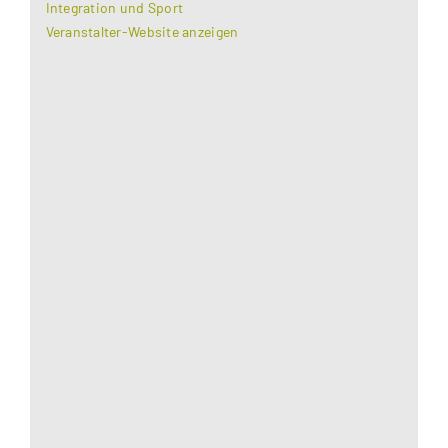
Integration und Sport
Veranstalter-Website anzeigen
Aus datenschutzrechtlichen Gründen benötigt
Google Maps Ihre Einwilligung um geladen zu
werden. Mehr Informationen finden Sie unter
Datenschutzerklärung
.
Akzeptieren