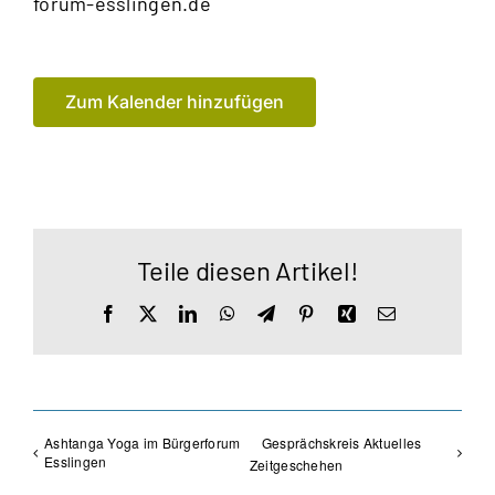
forum-esslingen.de
Zum Kalender hinzufügen
Teile diesen Artikel!
Facebook
X
LinkedIn
WhatsApp
Telegram
Pinterest
Xing
E-
Mail
Ashtanga Yoga im Bürgerforum
Gesprächskreis Aktuelles
Esslingen
Zeitgeschehen