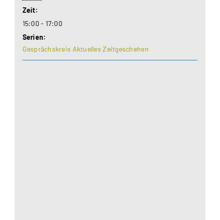
Zeit:
15:00 - 17:00
Serien:
Gesprächskreis Aktuelles Zeitgeschehen
Aus datenschutzrechtlichen Gründen benötigt
Google Maps Ihre Einwilligung um geladen zu
werden. Mehr Informationen finden Sie unter
Datenschutzerklärung
.
Akzeptieren