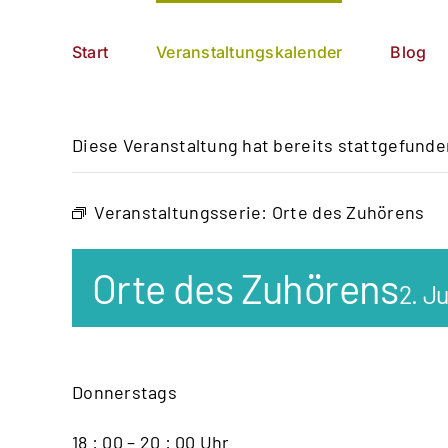
Zum
German
▼
Inhalt
Start
Veranstaltungskalender
Blog
springen
Diese Veranstaltung hat bereits stattgefunde
Veranstaltungsserie:
Orte des Zuhörens
Orte des Zuhörens
2. Ju
Donnerstags
18 : 00 – 20 : 00 Uhr