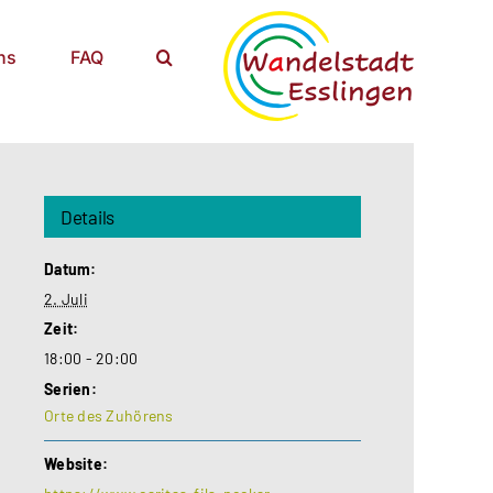
ns
FAQ
Details
Datum:
2. Juli
Zeit:
18:00 - 20:00
Serien:
Orte des Zuhörens
Website: