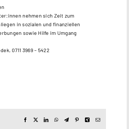
en
ter:innen nehmen sich Zeit zum
liegen in sozialen und finanziellen
erbungen sowie Hilfe im Umgang
dek, 0711 3969 – 5422
Facebook
X
LinkedIn
WhatsApp
Telegram
Pinterest
Xing
E-
Mail