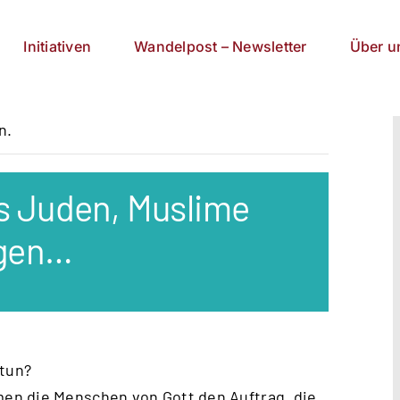
Initiativen
Wandelpost – Newsletter
Über u
n.
s Juden, Muslime
agen…
 tun?
en die Menschen von Gott den Auftrag, die