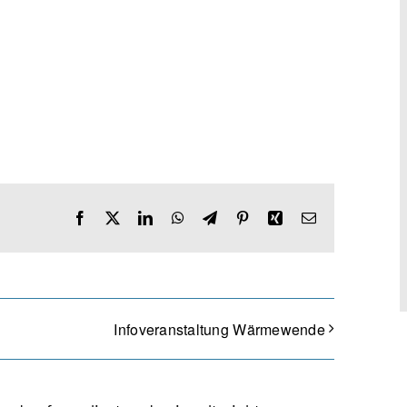
Facebook
X
LinkedIn
WhatsApp
Telegram
Pinterest
Xing
E-
Mail
Infoveranstaltung Wärmewende