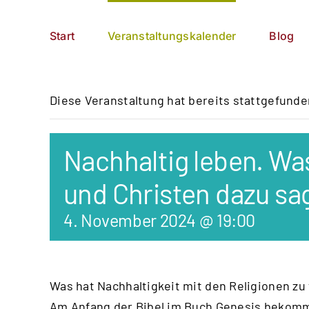
Zum
German
▼
Inhalt
Start
Veranstaltungskalender
Blog
springen
Diese Veranstaltung hat bereits stattgefunde
Nachhaltig leben. Wa
und Christen dazu s
4. November 2024 @ 19:00
Was hat Nachhaltigkeit mit den Religionen zu
Am Anfang der Bibel im Buch Genesis bekomm