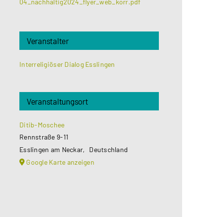
04_nachhaltig2024_flyer_web_korr.pdf
Veranstalter
Interreligiöser Dialog Esslingen
Veranstaltungsort
Ditib-Moschee
Rennstraße 9-11
Esslingen am Neckar
,
Deutschland
Google Karte anzeigen