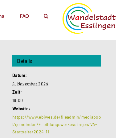
ns
FAQ
Details
Datum:
4. November 2024
Zeit:
19:00
Website:
https://www.ebiwes.de/fileadmin/mediapoo
l/gemeinden/E_bildungswerkesslingen/VA-
Startseite/2024-11-