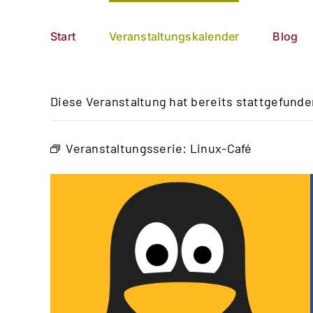
Zum
German
▼
Inhalt
Start
Veranstaltungskalender
Blog
springen
Diese Veranstaltung hat bereits stattgefunde
Veranstaltungsserie:
Linux-Café