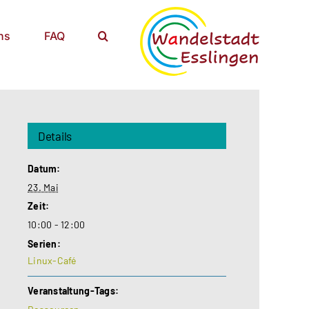
ns
FAQ
Details
Datum:
23. Mai
Zeit:
10:00 - 12:00
Serien:
Linux-Café
Veranstaltung-Tags: