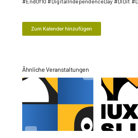
#EndOf10 #DigitalIndependenceDay #DIDit 
Zum Kalender hinzufügen
Ähnliche Veranstaltungen