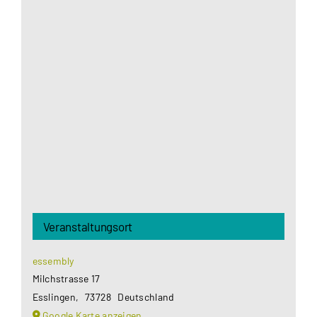
Aus datenschutzrechtlichen Gründen benötigt
Google Maps Ihre Einwilligung um geladen zu
werden. Mehr Informationen finden Sie unter
Datenschutzerklärung
.
Akzeptieren
Veranstaltungsort
essembly
Milchstrasse 17
Esslingen
,
73728
Deutschland
Google Karte anzeigen