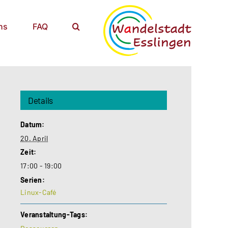
ns
FAQ
Details
Datum:
20. April
Zeit:
17:00 - 19:00
Serien:
Linux-Café
Veranstaltung-Tags: