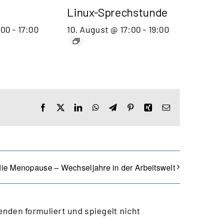
Linux-Sprechstunde
:00
-
17:00
10. August @ 17:00
-
19:00
Facebook
X
LinkedIn
WhatsApp
Telegram
Pinterest
Xing
E-
Mail
ie Menopause – Wechseljahre in der Arbeitswelt
nden formuliert und spiegelt nicht