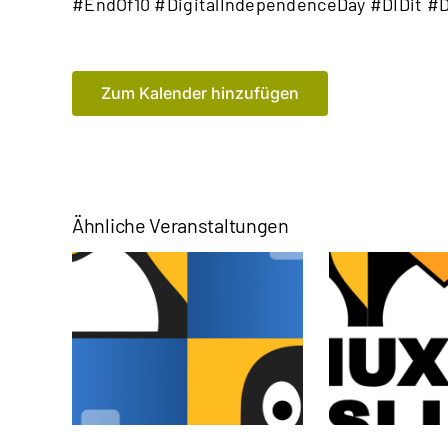
#EndOf10 #DigitalIndependenceDay #DIDit 
Zum Kalender hinzufügen
Ähnliche Veranstaltungen