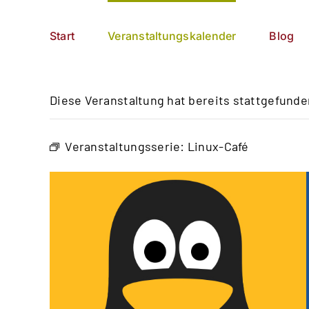
Zum
German
▼
Inhalt
Start
Veranstaltungskalender
Blog
springen
Diese Veranstaltung hat bereits stattgefunde
Veranstaltungsserie:
Linux-Café