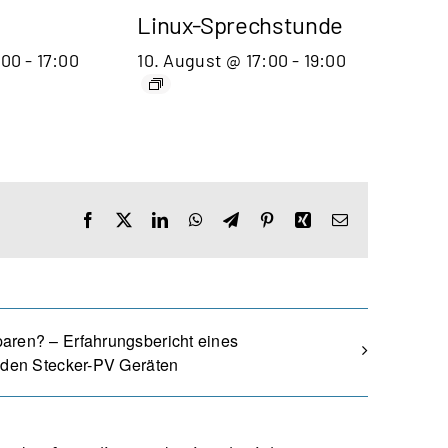
Linux-Sprechstunde
:00
-
17:00
10. August @ 17:00
-
19:00
Facebook
X
LinkedIn
WhatsApp
Telegram
Pinterest
Xing
E-
Mail
aren? – Erfahrungsbericht eines
 den Stecker-PV Geräten