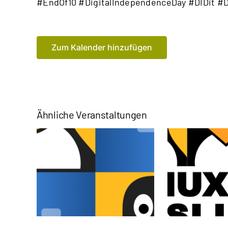
#EndOf10 #DigitalIndependenceDay #DIDit 
Zum Kalender hinzufügen
Ähnliche Veranstaltungen