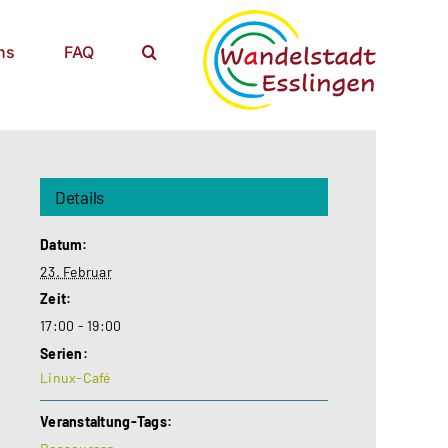
ns
FAQ
Details
Datum:
23. Februar
Zeit:
17:00 - 19:00
Serien:
Linux-Café
Veranstaltung-Tags: